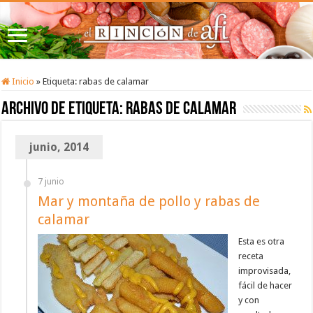
Inicio
»
Etiqueta:
rabas de calamar
Archivo de etiqueta:
rabas de calamar
junio, 2014
7 junio
Mar y montaña de pollo y rabas de
calamar
Esta es otra
receta
improvisada,
fácil de hacer
y con