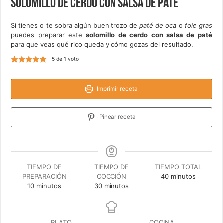
Solomillo de cerdo con salsa de paté
Si tienes o te sobra algún buen trozo de
paté de oca
o
foie gras
puedes preparar este
solomillo de cerdo con salsa de paté
para que veas qué rico queda y cómo gozas del resultado.
5
de 1 voto
Imprimir receta
Pinear receta
TIEMPO DE
TIEMPO DE
TIEMPO TOTAL
minutos
PREPARACIÓN
COCCIÓN
40
minutos
minutos
minutos
10
minutos
30
minutos
PLATO
COCINA