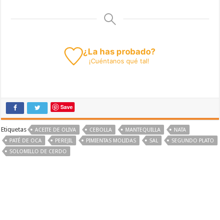
¿La has probado?
¡
Cuéntanos
qué tal!
Save
Etiquetas
ACEITE DE OLIVA
CEBOLLA
MANTEQUILLA
NATA
PATÉ DE OCA
PEREJIL
PIMIENTAS MOLIDAS
SAL
SEGUNDO PLATO
SOLOMILLO DE CERDO