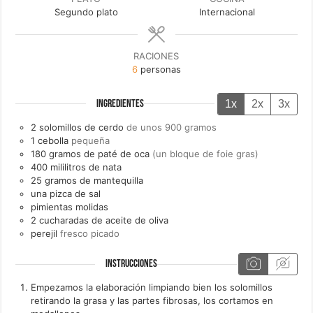
Segundo plato
Internacional
RACIONES
6
personas
1x
2x
3x
INGREDIENTES
2
solomillos de cerdo
de unos 900 gramos
1
cebolla
pequeña
180
gramos de
paté de oca
(un bloque de foie gras)
400
mililitros de
nata
25
gramos de
mantequilla
una
pizca de
sal
pimientas molidas
2
cucharadas de
aceite de oliva
perejil
fresco picado
INSTRUCCIONES
Empezamos la elaboración limpiando bien los solomillos
retirando la grasa y las partes fibrosas, los cortamos en