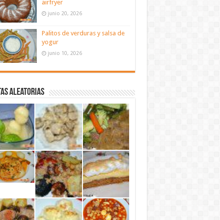
airfryer
junio 20, 2026
Palitos de verduras y salsa de
yogur
junio 10, 2026
as aleatorias