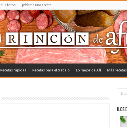
tus fotos!
¡Pídeme una receta!
Recetas rápidas
Recetas para el trabajo
Lo mejor de Afi
Más recetas
¡Los 