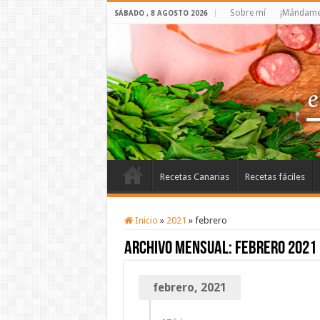
Sobre mí
¡Mándame 
SÁBADO , 8 AGOSTO 2026
Recetas Canarias
Recetas fáciles
Inicio
»
2021
»
febrero
Archivo mensual:
febrero 2021
febrero, 2021