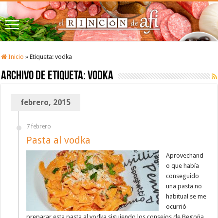
Inicio
»
Etiqueta:
vodka
Archivo de etiqueta:
vodka
febrero, 2015
7 febrero
Pasta al vodka
Aprovechand
o que había
conseguido
una pasta no
habitual se me
ocurrió
preparar esta pasta al vodka siguiendo los consejos de Begoña