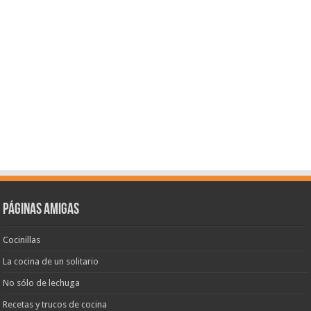
Páginas amigas
Cocinillas
La cocina de un solitario
No sólo de lechuga
Recetas y trucos de cocina