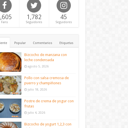
,605
1,782
45
Fans
Seguidores
Seguidores
iente
Popular
Comentarios
Etiquetas
Bizcocho de manzana con
leche condensada
agosto 5, 2026
Pollo con salsa cremosa de
puerro y champiñones
julio 18, 2026
Postre de crema de yogur con
frutas
julio 4, 2026
Bizcocho de yogurt 1,2,3 con