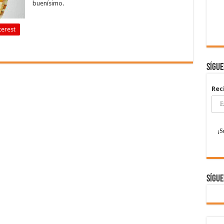
buenísimo.
terest
Sígu
Rec
Sígue