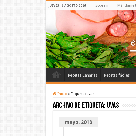
Sobre mí
¡Mándame t
JUEVES , 6 AGOSTO 2026
Recetas Canarias
Recetas fáciles
Inicio
»
Etiqueta:
uvas
Archivo de etiqueta:
uvas
mayo, 2018