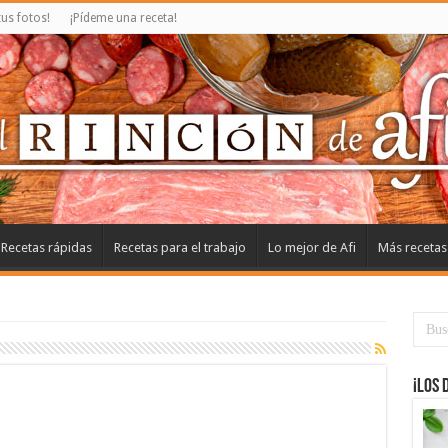
us fotos!
¡Pídeme una receta!
Recetas rápidas
Recetas para el trabajo
Lo mejor de Afi
Más recetas
¡Los 