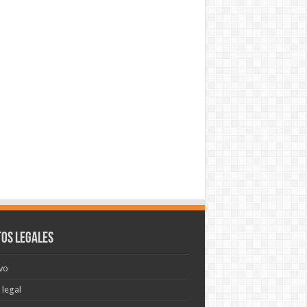
os legales
vo
 legal