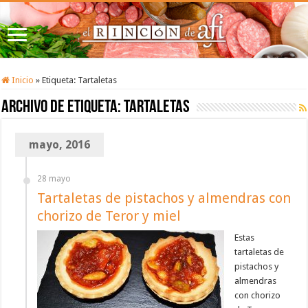
Inicio
»
Etiqueta:
Tartaletas
Archivo de etiqueta:
Tartaletas
mayo, 2016
28 mayo
Tartaletas de pistachos y almendras con
chorizo de Teror y miel
Estas
tartaletas de
pistachos y
almendras
con chorizo