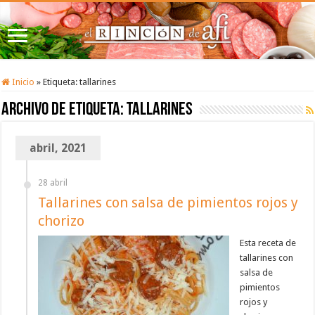
Inicio
»
Etiqueta:
tallarines
Archivo de etiqueta:
tallarines
abril, 2021
28 abril
Tallarines con salsa de pimientos rojos y
chorizo
Esta receta de
tallarines con
salsa de
pimientos
rojos y