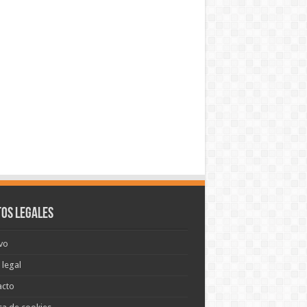
os legales
vo
 legal
acto