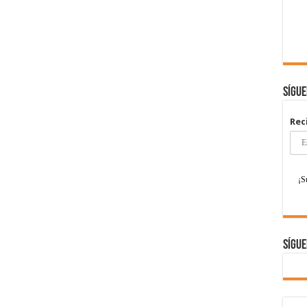
Sígu
Rec
Sígue