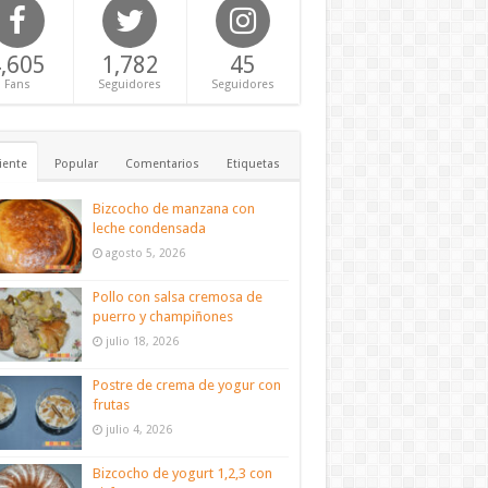
,605
1,782
45
Fans
Seguidores
Seguidores
iente
Popular
Comentarios
Etiquetas
Bizcocho de manzana con
leche condensada
agosto 5, 2026
Pollo con salsa cremosa de
puerro y champiñones
julio 18, 2026
Postre de crema de yogur con
frutas
julio 4, 2026
Bizcocho de yogurt 1,2,3 con