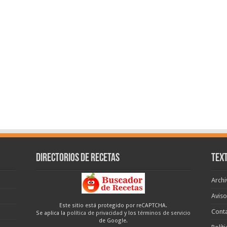
Directorios de recetas
Text
Archi
Aviso
Este sitio está protegido por reCAPTCHA.
Cont
Se aplica la
política de privacidad
y los
términos de servicio
de Google.