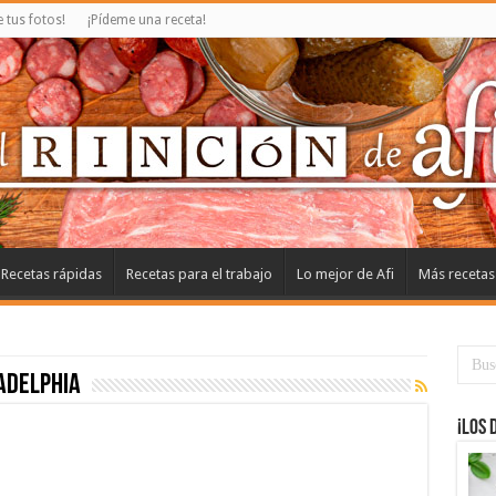
tus fotos!
¡Pídeme una receta!
Recetas rápidas
Recetas para el trabajo
Lo mejor de Afi
Más recetas
adelphia
¡Los 