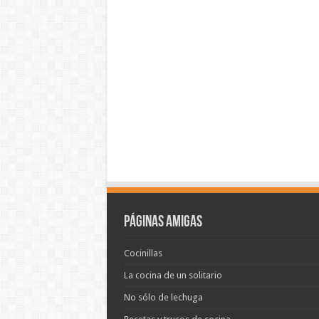
Páginas amigas
Cocinillas
La cocina de un solitario
No sólo de lechuga