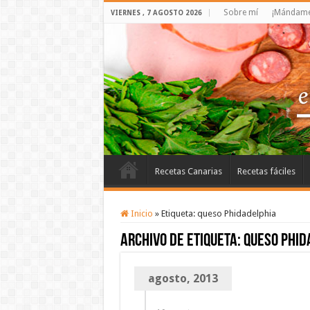
Sobre mí
¡Mándame 
VIERNES , 7 AGOSTO 2026
Recetas Canarias
Recetas fáciles
Inicio
»
Etiqueta:
queso Phidadelphia
Archivo de etiqueta:
queso Phid
agosto, 2013