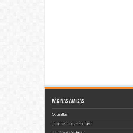
Páginas amigas
Cocinillas
La cocina de un solitario
No sólo de lechuga