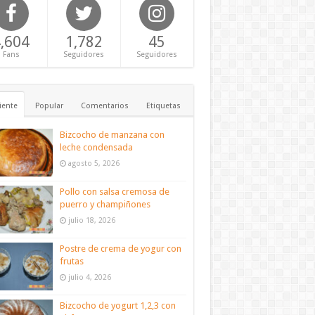
,604
1,782
45
Fans
Seguidores
Seguidores
iente
Popular
Comentarios
Etiquetas
Bizcocho de manzana con
leche condensada
agosto 5, 2026
Pollo con salsa cremosa de
puerro y champiñones
julio 18, 2026
Postre de crema de yogur con
frutas
julio 4, 2026
Bizcocho de yogurt 1,2,3 con