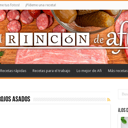
e tus fotos!
¡Pídeme una receta!
Recetas rápidas
Recetas para el trabajo
Lo mejor de Afi
Más recetas
rojos asados
¡Los 