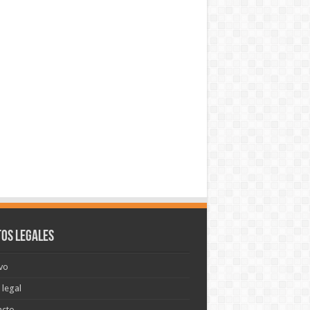
os legales
vo
 legal
acto