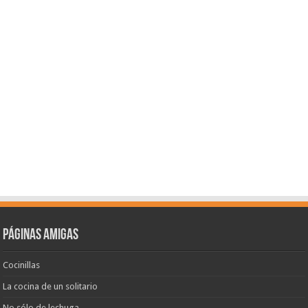
Páginas amigas
Cocinillas
La cocina de un solitario
No sólo de lechuga