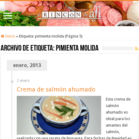
Inicio
»
Etiqueta:
pimienta molida
(Página 5)
Archivo de etiqueta:
pimienta molida
enero, 2013
2 enero
Crema de salmón ahumado
Esta crema de
salmón
ahumado es
ideal para los
amantes del
salmón,
realizada con una receta de Noruega. Para fechas de Navidad es