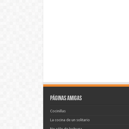
Páginas amigas
Cocinillas
La cocina de un solitario
No sólo de lechuga