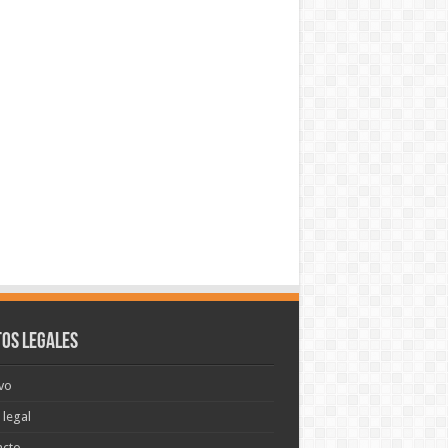
os legales
vo
 legal
acto