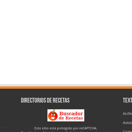
Directorios de recetas
Text
Archi
Aviso
Este sitio está protegido por reCAPTCHA.
Cont