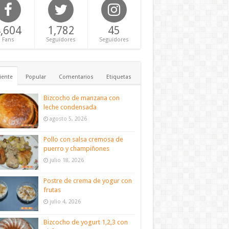
,604
1,782
45
Fans
Seguidores
Seguidores
iente
Popular
Comentarios
Etiquetas
Bizcocho de manzana con
leche condensada
agosto 5, 2026
Pollo con salsa cremosa de
puerro y champiñones
julio 18, 2026
Postre de crema de yogur con
frutas
julio 4, 2026
Bizcocho de yogurt 1,2,3 con