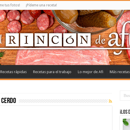
e tus fotos!
¡Pídeme una receta!
Recetas rápidas
Recetas para el trabajo
Lo mejor de Afi
Más recetas
 cerdo
¡Los 