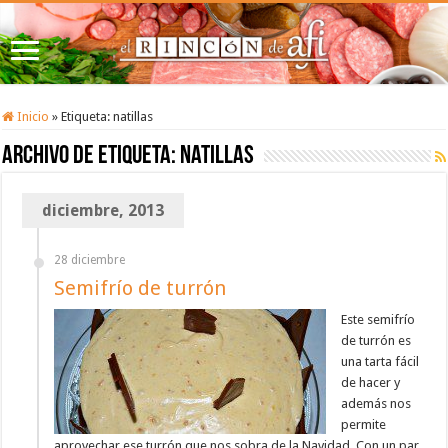
Inicio
»
Etiqueta:
natillas
Archivo de etiqueta:
natillas
diciembre, 2013
28 diciembre
Semifrío de turrón
Este semifrío
de turrón es
una tarta fácil
de hacer y
además nos
permite
aprovechar ese turrón que nos sobra de la Navidad. Con un par