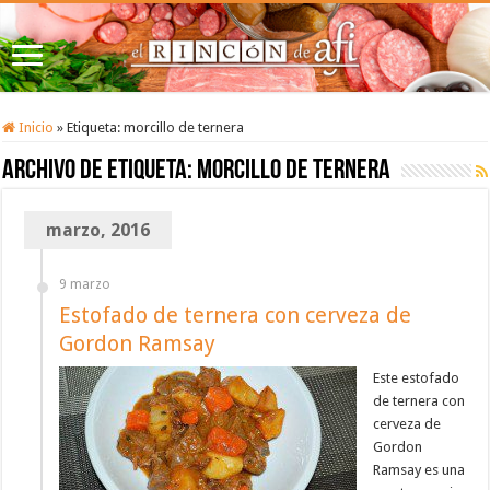
Inicio
»
Etiqueta:
morcillo de ternera
Archivo de etiqueta:
morcillo de ternera
marzo, 2016
9 marzo
Estofado de ternera con cerveza de
Gordon Ramsay
Este estofado
de ternera con
cerveza de
Gordon
Ramsay es una