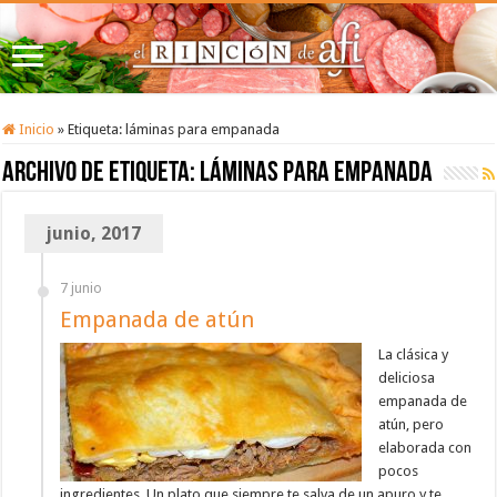
Inicio
»
Etiqueta:
láminas para empanada
Archivo de etiqueta:
láminas para empanada
junio, 2017
7 junio
Empanada de atún
La clásica y
deliciosa
empanada de
atún, pero
elaborada con
pocos
ingredientes. Un plato que siempre te salva de un apuro y te