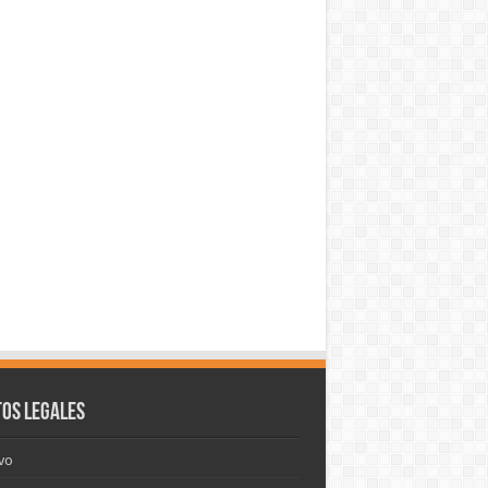
os legales
vo