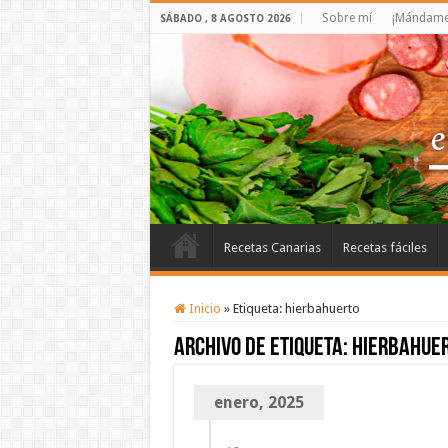
Sobre mí
¡Mándame 
SÁBADO , 8 AGOSTO 2026
Recetas Canarias
Recetas fáciles
Inicio
»
Etiqueta:
hierbahuerto
Archivo de etiqueta:
hierbahue
enero, 2025