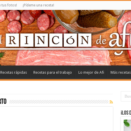
tus fotos!
¡Pídeme una receta!
Recetas rápidas
Recetas para el trabajo
Lo mejor de Afi
Más recetas
rto
¡Los 