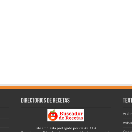
Directorios de recetas
Text
Archi
Aviso
Este sitio está protegido por reCAPTCHA.
Cont