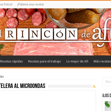
us fotos!
¡Pídeme una receta!
Recetas rápidas
Recetas para el trabajo
Lo mejor de Afi
Más recetas
das
elera al microondas
¡Los 