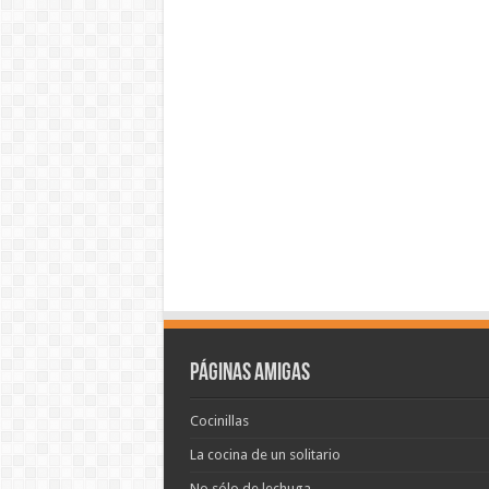
Páginas amigas
Cocinillas
La cocina de un solitario
No sólo de lechuga