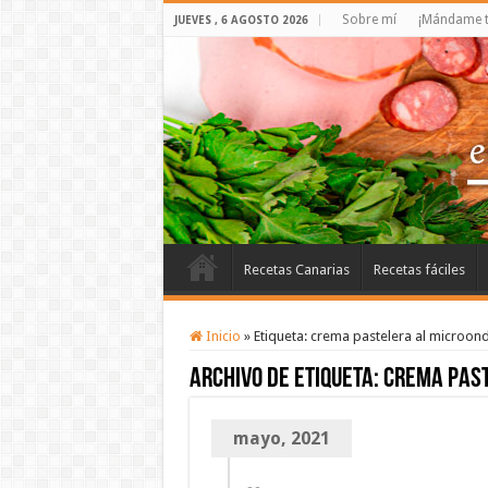
Sobre mí
¡Mándame t
JUEVES , 6 AGOSTO 2026
Recetas Canarias
Recetas fáciles
Inicio
»
Etiqueta:
crema pastelera al microon
Archivo de etiqueta:
crema past
mayo, 2021