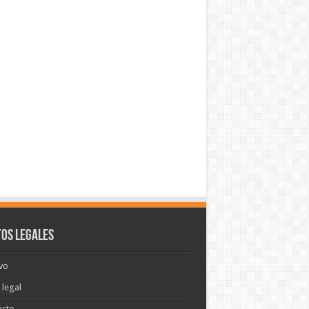
os legales
vo
 legal
acto