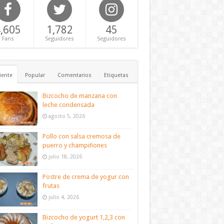
,605
1,782
45
Fans
Seguidores
Seguidores
iente
Popular
Comentarios
Etiquetas
Bizcocho de manzana con
leche condensada
agosto 5, 2026
Pollo con salsa cremosa de
puerro y champiñones
julio 18, 2026
Postre de crema de yogur con
frutas
julio 4, 2026
Bizcocho de yogurt 1,2,3 con