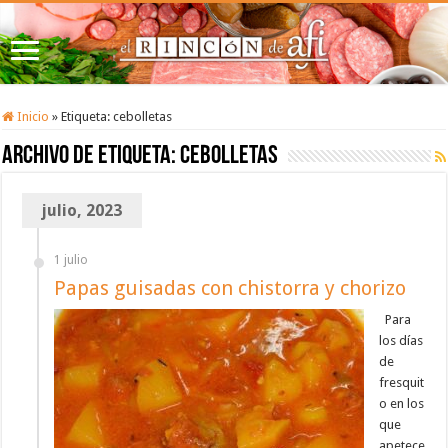
Inicio
»
Etiqueta:
cebolletas
Archivo de etiqueta:
cebolletas
julio, 2023
1 julio
Papas guisadas con chistorra y chorizo
Para
los días
de
fresquit
o en los
que
apetece