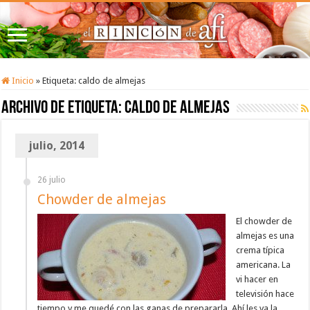
Inicio
»
Etiqueta:
caldo de almejas
Archivo de etiqueta:
caldo de almejas
julio, 2014
26 julio
Chowder de almejas
El chowder de
almejas es una
crema típica
americana. La
vi hacer en
televisión hace
tiempo y me quedé con las ganas de prepararla. Ahí les va la