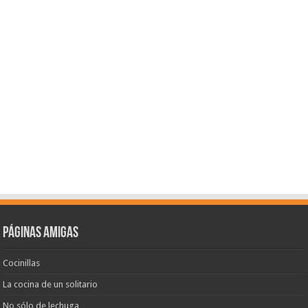
Páginas amigas
Cocinillas
La cocina de un solitario
No sólo de lechuga