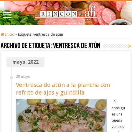
Inicio
»
Etiqueta:
ventresca de atún
Archivo de etiqueta:
ventresca de atún
mayo, 2022
28 mayo
Ventresca de atún a la plancha con
refrito de ajos y guindilla
Si
consigu
es una
buena
ventres