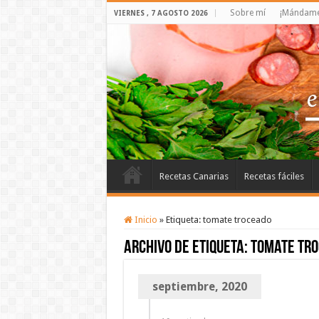
Sobre mí
¡Mándame 
VIERNES , 7 AGOSTO 2026
Recetas Canarias
Recetas fáciles
Inicio
»
Etiqueta:
tomate troceado
Archivo de etiqueta:
tomate tr
septiembre, 2020