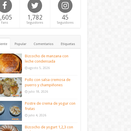
,605
1,782
45
Fans
Seguidores
Seguidores
iente
Popular
Comentarios
Etiquetas
Bizcocho de manzana con
leche condensada
agosto 5, 2026
Pollo con salsa cremosa de
puerro y champiñones
julio 18, 2026
Postre de crema de yogur con
frutas
julio 4, 2026
Bizcocho de yogurt 1,2,3 con