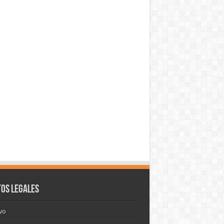
os legales
vo