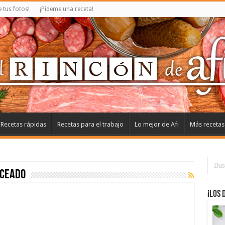
tus fotos!
¡Pídeme una receta!
Recetas rápidas
Recetas para el trabajo
Lo mejor de Afi
Más recetas
oceado
¡Los 