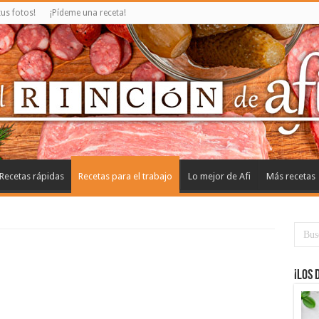
us fotos!
¡Pídeme una receta!
Recetas rápidas
Recetas para el trabajo
Lo mejor de Afi
Más recetas
¡Los 