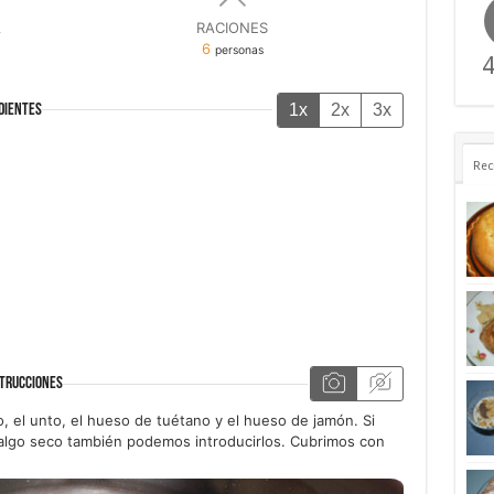
A
RACIONES
6
personas
4
1x
2x
3x
DIENTES
Rec
TRUCCIONES
o, el unto, el hueso de tuétano y el hueso de jamón. Si
algo seco también podemos introducirlos. Cubrimos con