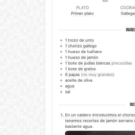
PLATO
COCIN
Primer plato
Gallega
INGRE
1
trozo de
unto
1
chorizo gallego
1
hueso de
tuétano
1
hueso de
jamón
1
bote de
judías blancas
precocidas
1
bote de
grelos
6
papas
(no muy grandes)
aceite de oliva
agua
sal
INS
En un caldero introducimos el choriz
tenemos recortes de jamón serrano 
bastante agua.