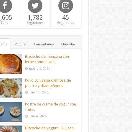
,605
1,782
45
Fans
Seguidores
Seguidores
iente
Popular
Comentarios
Etiquetas
Bizcocho de manzana con
leche condensada
agosto 5, 2026
Pollo con salsa cremosa de
puerro y champiñones
julio 18, 2026
Postre de crema de yogur con
frutas
julio 4, 2026
Bizcocho de yogurt 1,2,3 con