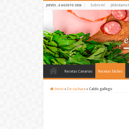
Sobre mí
¡Mándame t
JUEVES , 6 AGOSTO 2026
Recetas Canarias
Recetas fáciles
Inicio
»
De cuchara
»
Caldo gallego