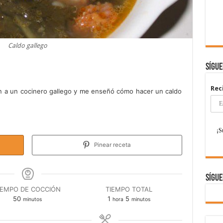
Caldo gallego
Sígu
Rec
ión a un cocinero gallego y me enseñó cómo hacer un caldo
Pinear receta
Sígue
IEMPO DE COCCIÓN
TIEMPO TOTAL
minutos
hora
minutos
50
1
5
minutos
hora
minutos