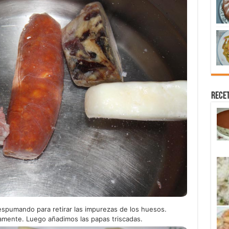
Recet
pumando para retirar las impurezas de los huesos.
mente. Luego añadimos las papas triscadas.