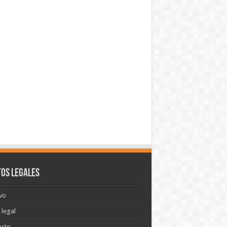
os legales
vo
 legal
acto