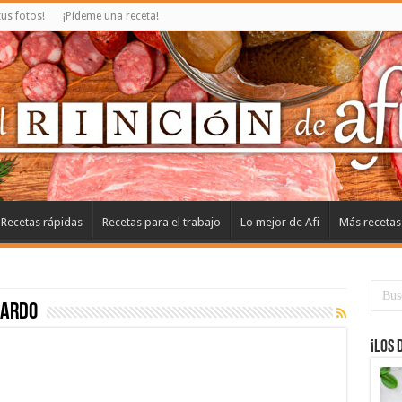
us fotos!
¡Pídeme una receta!
Recetas rápidas
Recetas para el trabajo
Lo mejor de Afi
Más recetas
cardo
¡Los 