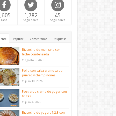
,605
1,782
45
Fans
Seguidores
Seguidores
iente
Popular
Comentarios
Etiquetas
Bizcocho de manzana con
leche condensada
agosto 5, 2026
Pollo con salsa cremosa de
puerro y champiñones
julio 18, 2026
Postre de crema de yogur con
frutas
julio 4, 2026
Bizcocho de yogurt 1,2,3 con