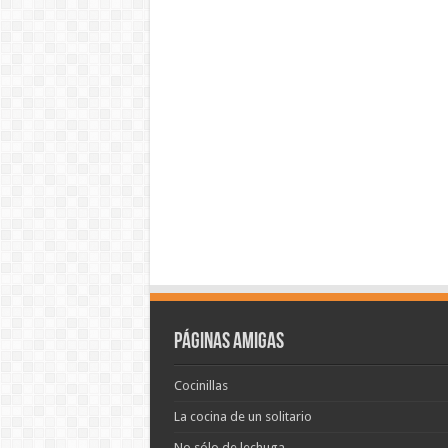
Páginas amigas
Cocinillas
La cocina de un solitario
No sólo de lechuga