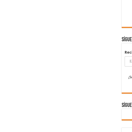
Sígu
Rec
Sígue