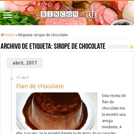
Inicio
»
Etiqueta:
sirope de chocolate
Archivo de etiqueta:
sirope de chocolate
abril, 2017
15 abril
Flan de chocolate
Esta receta de
flan de
chocolate me
la enseñó una
amiga
invidente. A
ella, a su vez, se la enseñó Pepita la de Anzo. En su casa les