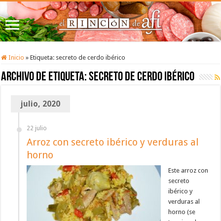
Inicio
»
Etiqueta:
secreto de cerdo ibérico
Archivo de etiqueta:
secreto de cerdo ibérico
julio, 2020
22 julio
Arroz con secreto ibérico y verduras al
horno
Este arroz con
secreto
ibérico y
verduras al
horno (se