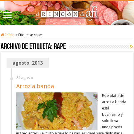
Inicio
»
Etiqueta:
rape
Archivo de etiqueta:
rape
agosto, 2013
24 agosto
Arroz a banda
Este plato de
arroz a banda
está
buenísimo y
solo lleva
unos pocos
ingredientes. Te invito a que lo hagas, es ideal para disfrutarla