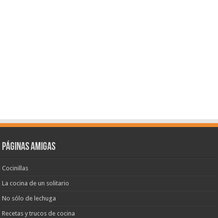
Páginas amigas
Cocinillas
La cocina de un solitario
No sólo de lechuga
Recetas y trucos de cocina