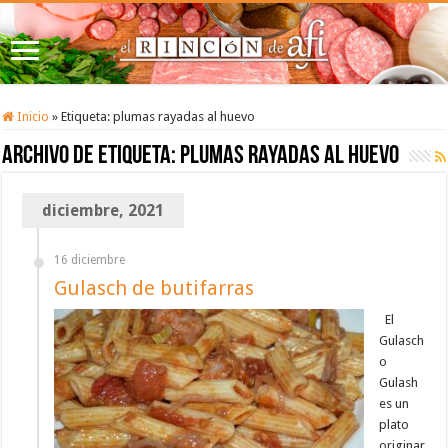
Inicio
»
Etiqueta:
plumas rayadas al huevo
Archivo de etiqueta:
plumas rayadas al huevo
diciembre, 2021
16 diciembre
Gulasch de butifarras
El
Gulasch
o
Gulash
es un
plato
originar