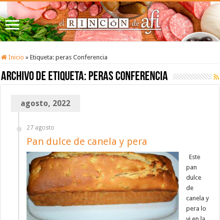
Inicio
»
Etiqueta:
peras Conferencia
Archivo de etiqueta:
peras Conferencia
agosto, 2022
27 agosto
Pan dulce de canela y pera
Este
pan
dulce
de
canela y
pera lo
vi en la