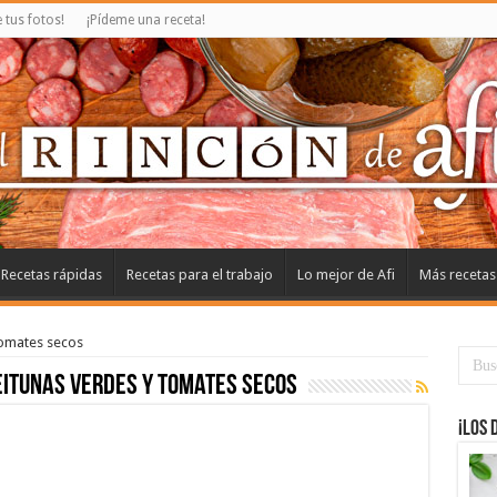
tus fotos!
¡Pídeme una receta!
Recetas rápidas
Recetas para el trabajo
Lo mejor de Afi
Más recetas
tomates secos
eitunas verdes y tomates secos
¡Los 