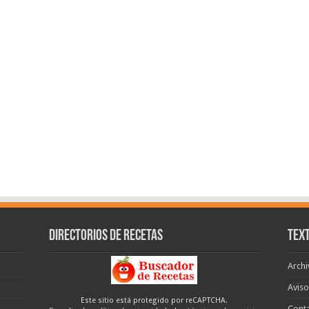
Directorios de recetas
Text
Archi
Aviso
Este sitio está protegido por reCAPTCHA.
Cont