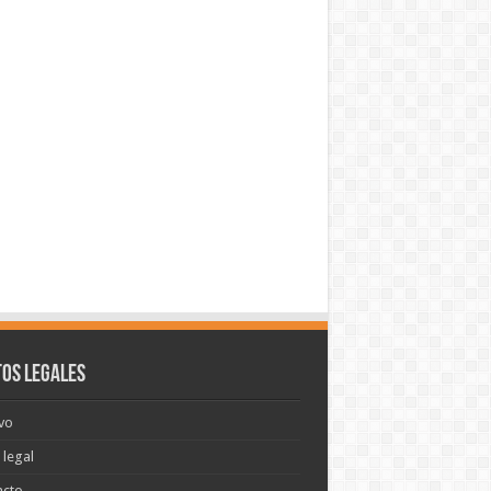
os legales
vo
 legal
acto