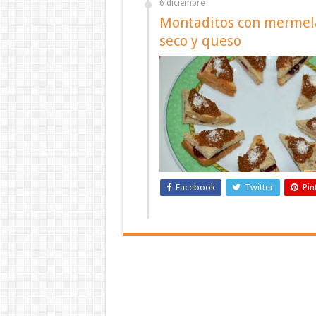
6 diciembre
Montaditos con mermela
seco y queso
Facebook
Twitter
Pin