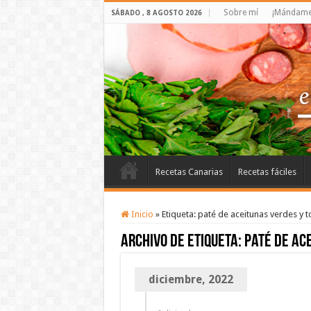
Sobre mí
¡Mándame 
SÁBADO , 8 AGOSTO 2026
Recetas Canarias
Recetas fáciles
Inicio
»
Etiqueta:
paté de aceitunas verdes y 
Archivo de etiqueta:
paté de ac
diciembre, 2022