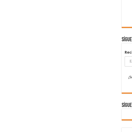
Sígu
Rec
Sígue