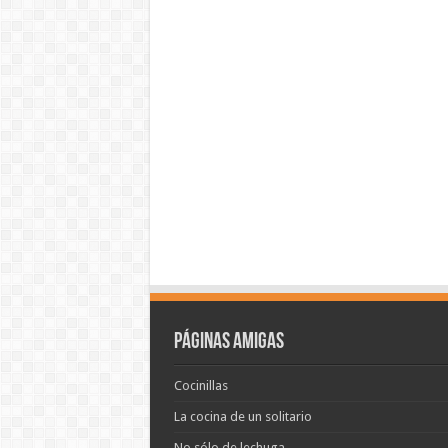
Páginas amigas
Cocinillas
La cocina de un solitario
No sólo de lechuga