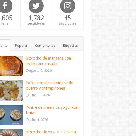
,605
1,782
45
Fans
Seguidores
Seguidores
iente
Popular
Comentarios
Etiquetas
Bizcocho de manzana con
leche condensada
agosto 5, 2026
Pollo con salsa cremosa de
puerro y champiñones
julio 18, 2026
Postre de crema de yogur con
frutas
julio 4, 2026
Bizcocho de yogurt 1,2,3 con