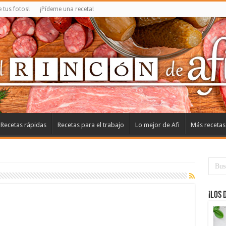
tus fotos!
¡Pídeme una receta!
Recetas rápidas
Recetas para el trabajo
Lo mejor de Afi
Más recetas
¡Los 