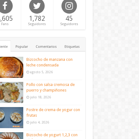
,605
1,782
45
Fans
Seguidores
Seguidores
iente
Popular
Comentarios
Etiquetas
Bizcocho de manzana con
leche condensada
agosto 5, 2026
Pollo con salsa cremosa de
puerro y champiñones
julio 18, 2026
Postre de crema de yogur con
frutas
julio 4, 2026
Bizcocho de yogurt 1,2,3 con