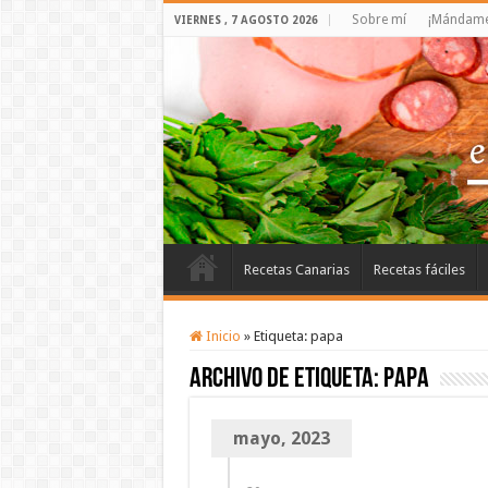
Sobre mí
¡Mándame 
VIERNES , 7 AGOSTO 2026
Recetas Canarias
Recetas fáciles
Inicio
»
Etiqueta:
papa
Archivo de etiqueta:
papa
mayo, 2023