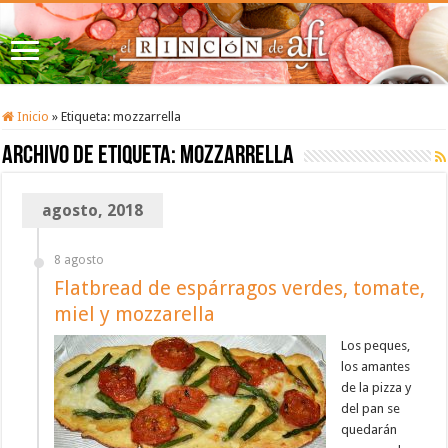
Inicio
»
Etiqueta:
mozzarrella
Archivo de etiqueta:
mozzarrella
agosto, 2018
8 agosto
Flatbread de espárragos verdes, tomate,
miel y mozzarella
Los peques,
los amantes
de la pizza y
del pan se
quedarán