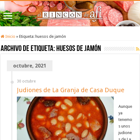
Inicio
»
Etiqueta:
huesos de jamón
Archivo de etiqueta:
huesos de jamón
octubre, 2021
30 octubre
Judiones de La Granja de Casa Duque
Aunque
ya
tenemo
s unos
judione
s de La