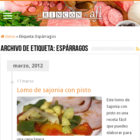
Inicio
»
Etiqueta:
Espárragos
Archivo de etiqueta:
Espárragos
marzo, 2012
17 marzo
Lomo de sajonia con pisto
Este lomo de
Sajonia con
pisto es una
receta fácil
que puedes
elaborar para
una cena ligera.