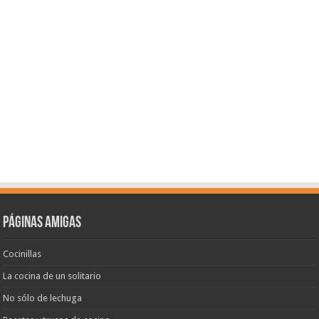
Páginas amigas
Cocinillas
La cocina de un solitario
No sólo de lechuga