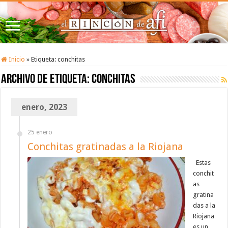
Inicio
»
Etiqueta:
conchitas
Archivo de etiqueta:
conchitas
enero, 2023
25 enero
Conchitas gratinadas a la Riojana
Estas
conchit
as
gratina
das a la
Riojana
es un