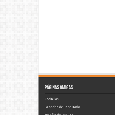
Páginas amigas
Cocinillas
La cocina de un solitario
No sólo de lechuga