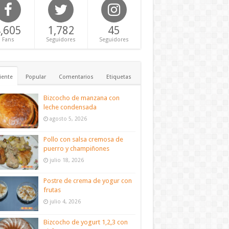
,605
1,782
45
Fans
Seguidores
Seguidores
iente
Popular
Comentarios
Etiquetas
Bizcocho de manzana con
leche condensada
agosto 5, 2026
Pollo con salsa cremosa de
puerro y champiñones
julio 18, 2026
Postre de crema de yogur con
frutas
julio 4, 2026
Bizcocho de yogurt 1,2,3 con