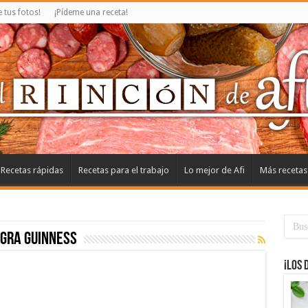
tus fotos!
¡Pídeme una receta!
Recetas rápidas
Recetas para el trabajo
Lo mejor de Afi
Más recetas
gra Guinness
¡Los 