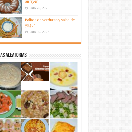
airfryer
junio 20, 2026
Palitos de verduras y salsa de
yogur
junio 10, 2026
as aleatorias