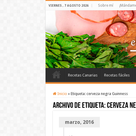
Sobre mí
¡Mándame 
VIERNES , 7 AGOSTO 2026
Recetas Canarias
Recetas fáciles
Inicio
»
Etiqueta:
cerveza negra Guinness
Archivo de etiqueta:
cerveza ne
marzo, 2016