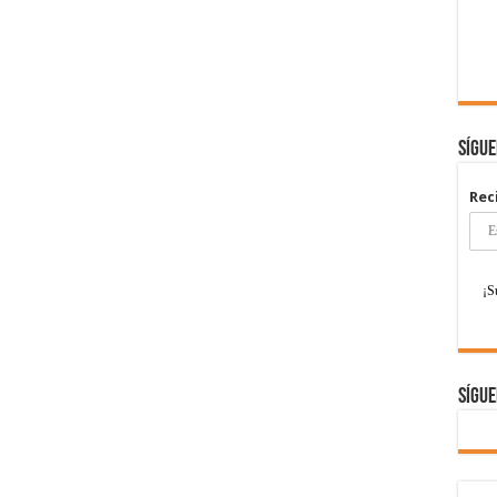
Sígu
Rec
Sígue