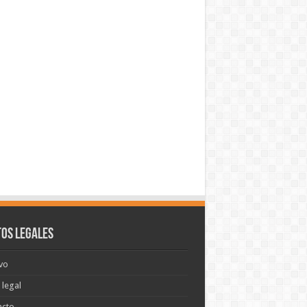
os legales
vo
 legal
acto