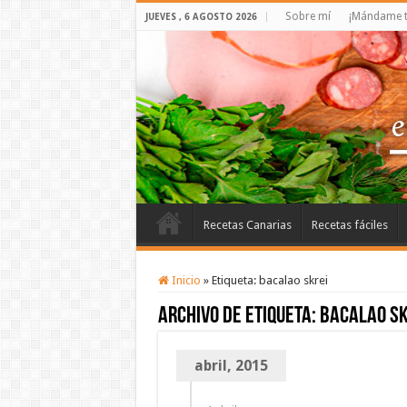
Sobre mí
¡Mándame t
JUEVES , 6 AGOSTO 2026
Recetas Canarias
Recetas fáciles
Inicio
»
Etiqueta:
bacalao skrei
Archivo de etiqueta:
bacalao sk
abril, 2015