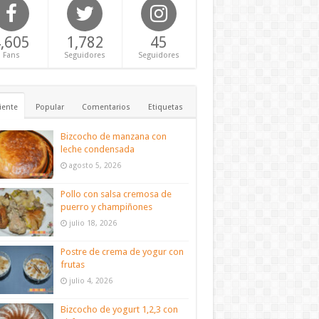
,605
1,782
45
Fans
Seguidores
Seguidores
iente
Popular
Comentarios
Etiquetas
Bizcocho de manzana con
leche condensada
agosto 5, 2026
Pollo con salsa cremosa de
puerro y champiñones
julio 18, 2026
Postre de crema de yogur con
frutas
julio 4, 2026
Bizcocho de yogurt 1,2,3 con