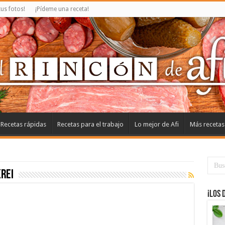
us fotos!
¡Pídeme una receta!
Recetas rápidas
Recetas para el trabajo
Lo mejor de Afi
Más recetas
rei
¡Los 