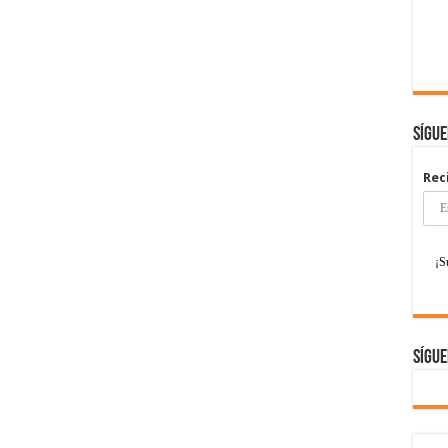
Sígu
Rec
Sígue