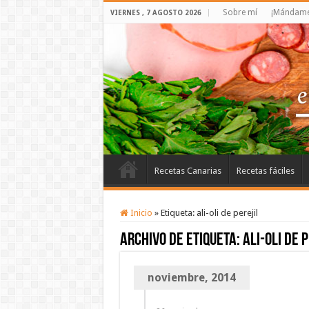
Sobre mí
¡Mándame 
VIERNES , 7 AGOSTO 2026
Recetas Canarias
Recetas fáciles
Inicio
»
Etiqueta:
ali-oli de perejil
Archivo de etiqueta:
ali-oli de 
noviembre, 2014