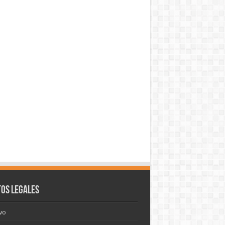
os legales
vo