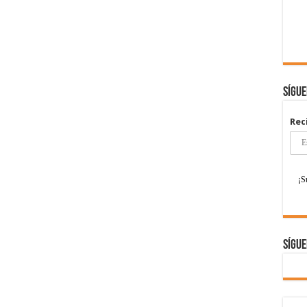
Sígu
Rec
Sígue