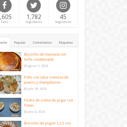
,605
1,782
45
Fans
Seguidores
Seguidores
iente
Popular
Comentarios
Etiquetas
Bizcocho de manzana con
leche condensada
agosto 5, 2026
Pollo con salsa cremosa de
puerro y champiñones
julio 18, 2026
Postre de crema de yogur con
frutas
julio 4, 2026
Bizcocho de yogurt 1,2,3 con