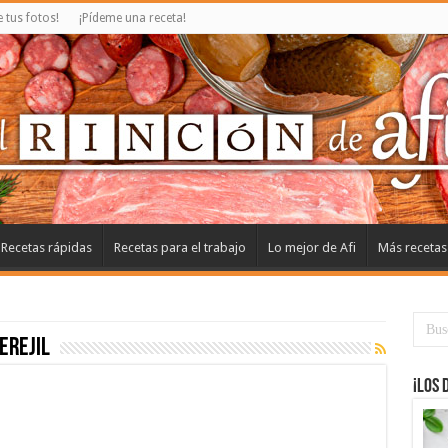
tus fotos!
¡Pídeme una receta!
Recetas rápidas
Recetas para el trabajo
Lo mejor de Afi
Más recetas
perejil
¡Los 