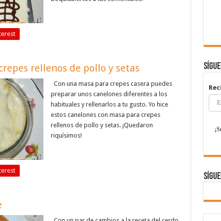
terest
Sígu
repes rellenos de pollo y setas
Con una masa para crepes casera puedes
Rec
preparar unos canelones diferentes a los
habituales y rellenarlos a tu gusto. Yo hice
estos canelones con masa para crepes
rellenos de pollo y setas. ¡Quedaron
riquísimos!
terest
Sígue
e
Con un par de cambios a la receta del cerdo