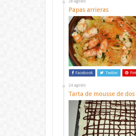
28 agosto
Papas arrieras
Facebook
Twitter
Pin
24 agosto
Tarta de mousse de dos