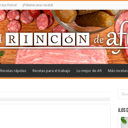
tus fotos!
¡Pídeme una receta!
Recetas rápidas
Recetas para el trabajo
Lo mejor de Afi
Más recetas
¡Los 