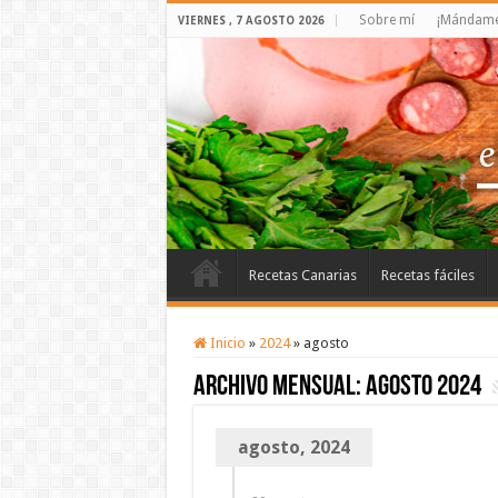
Sobre mí
¡Mándame 
VIERNES , 7 AGOSTO 2026
Recetas Canarias
Recetas fáciles
Inicio
»
2024
»
agosto
Archivo mensual:
agosto 2024
agosto, 2024