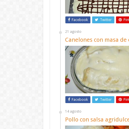
Facebook
Twitter
Pin
21 agosto
Canelones con masa de c
Facebook
Twitter
Pin
14 agosto
Pollo con salsa agridulc