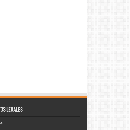
os legales
vo