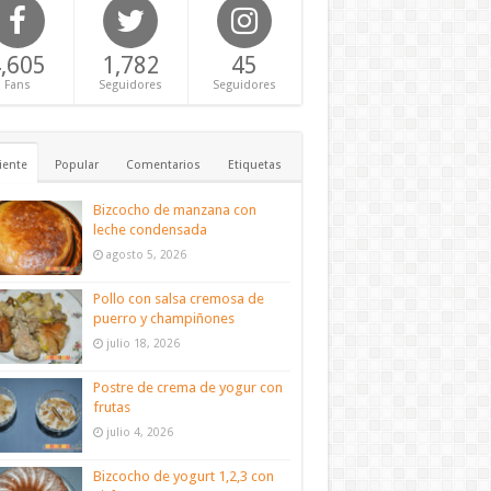
,605
1,782
45
Fans
Seguidores
Seguidores
iente
Popular
Comentarios
Etiquetas
Bizcocho de manzana con
leche condensada
agosto 5, 2026
Pollo con salsa cremosa de
puerro y champiñones
julio 18, 2026
Postre de crema de yogur con
frutas
julio 4, 2026
Bizcocho de yogurt 1,2,3 con