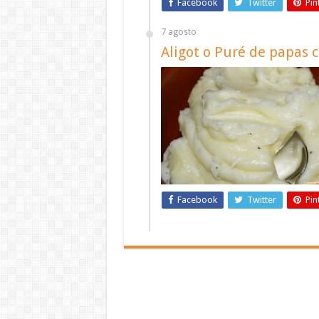
Facebook
Twitter
Pin
7 agosto
Aligot o Puré de papas 
Facebook
Twitter
Pin