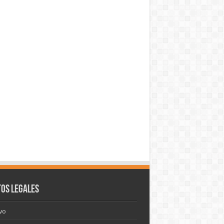
os legales
vo