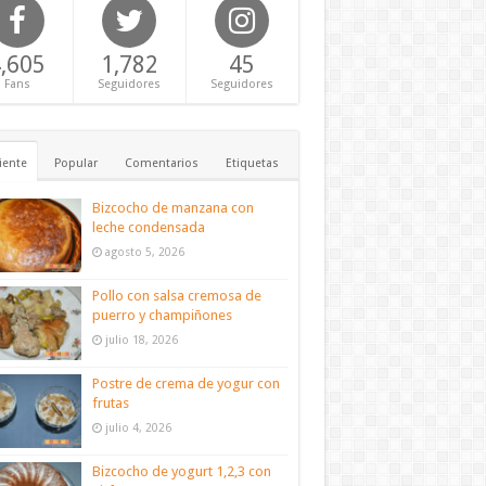
,605
1,782
45
Fans
Seguidores
Seguidores
iente
Popular
Comentarios
Etiquetas
Bizcocho de manzana con
leche condensada
agosto 5, 2026
Pollo con salsa cremosa de
puerro y champiñones
julio 18, 2026
Postre de crema de yogur con
frutas
julio 4, 2026
Bizcocho de yogurt 1,2,3 con