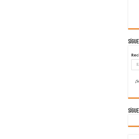
Sígu
Rec
Sígue