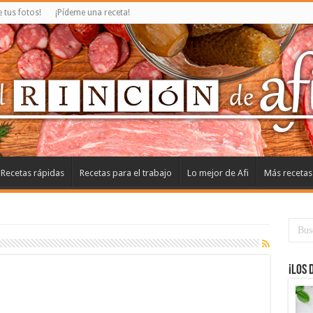
tus fotos!
¡Pídeme una receta!
Recetas rápidas
Recetas para el trabajo
Lo mejor de Afi
Más recetas
¡Los 