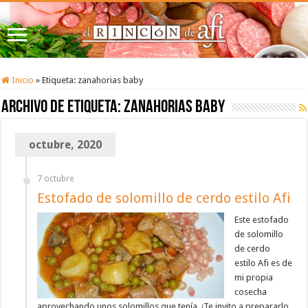
Inicio
»
Etiqueta:
zanahorias baby
Archivo de etiqueta:
zanahorias baby
octubre, 2020
7 octubre
Estofado de solomillo de cerdo estilo Afi
Este estofado
de solomillo
de cerdo
estilo Afi es de
mi propia
cosecha
aprovechando unos solomillos que tenía. ¡Te invito a prepararlo