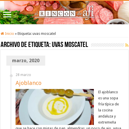
Inicio
»
Etiqueta:
uvas moscatel
Archivo de etiqueta:
uvas moscatel
marzo, 2020
28 marzo
Ajoblanco
El ajoblanco
es una sopa
fría típica de
la cocina
andaluza y
extremeña
que se hace con migas de pan, almendras, un poco de ajo, agua,