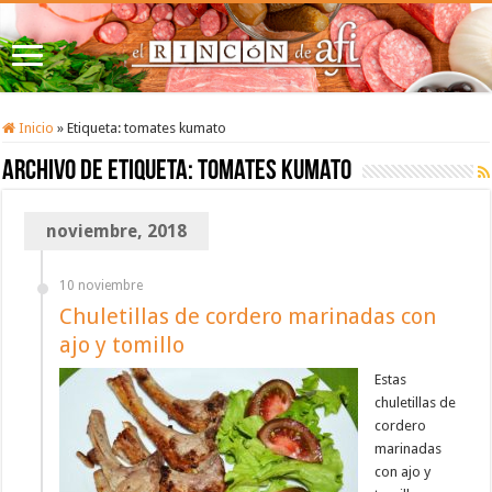
Inicio
»
Etiqueta:
tomates kumato
Archivo de etiqueta:
tomates kumato
noviembre, 2018
10 noviembre
Chuletillas de cordero marinadas con
ajo y tomillo
Estas
chuletillas de
cordero
marinadas
con ajo y