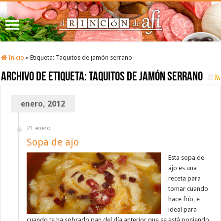
Inicio
»
Etiqueta:
Taquitos de jamón serrano
Archivo de etiqueta:
Taquitos de jamón serrano
enero, 2012
21 enero
Sopa de ajo
Esta sopa de
ajo es una
receta para
tomar cuando
hace frío, e
ideal para
cuando te ha sobrado pan del día anterior que se está poniendo