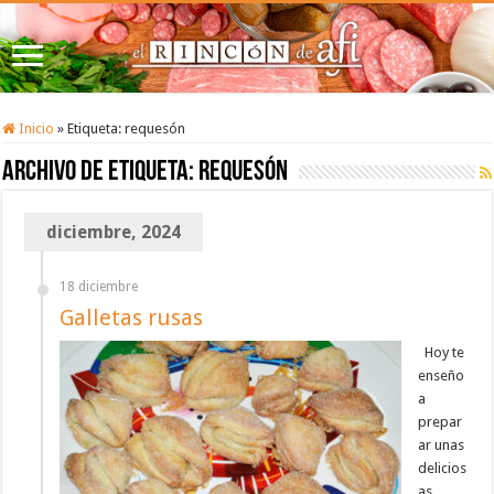
Inicio
»
Etiqueta:
requesón
Archivo de etiqueta:
requesón
diciembre, 2024
18 diciembre
Galletas rusas
Hoy te
enseño
a
prepar
ar unas
delicios
as