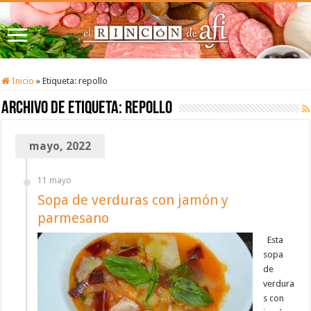
Inicio
»
Etiqueta:
repollo
Archivo de etiqueta:
repollo
mayo, 2022
11 mayo
Sopa de verduras con jamón y
parmesano
Esta
sopa
de
verdura
s con