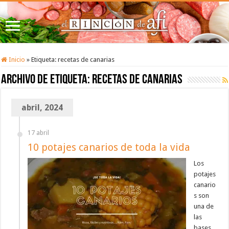
Inicio
»
Etiqueta:
recetas de canarias
Archivo de etiqueta:
recetas de canarias
abril, 2024
17 abril
10 potajes canarios de toda la vida
Los
potajes
canario
s son
una de
las
bases