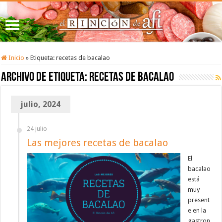
Inicio
»
Etiqueta:
recetas de bacalao
Archivo de etiqueta:
recetas de bacalao
julio, 2024
24 julio
Las mejores recetas de bacalao
El
bacalao
está
muy
present
e en la
gastron