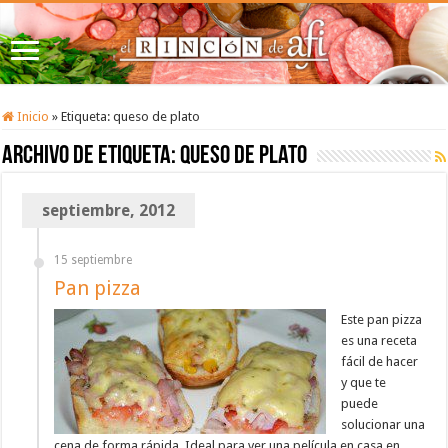
Inicio
»
Etiqueta:
queso de plato
Archivo de etiqueta:
queso de plato
septiembre, 2012
15 septiembre
Pan pizza
Este pan pizza
es una receta
fácil de hacer
y que te
puede
solucionar una
cena de forma rápida. Ideal para ver una película en casa en