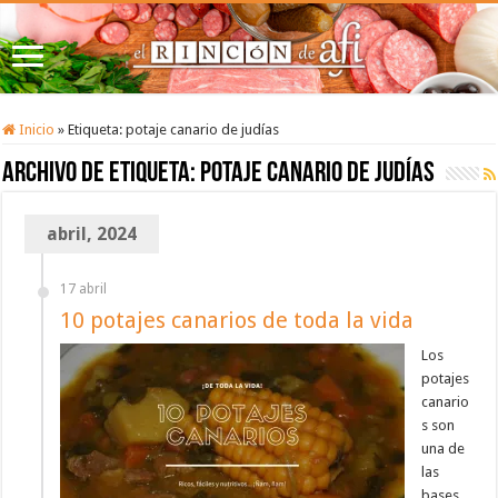
Inicio
»
Etiqueta:
potaje canario de judías
Archivo de etiqueta:
potaje canario de judías
abril, 2024
17 abril
10 potajes canarios de toda la vida
Los
potajes
canario
s son
una de
las
bases