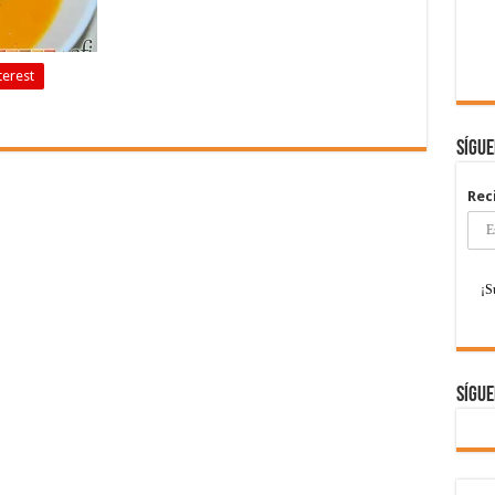
terest
Sígu
Rec
Sígue